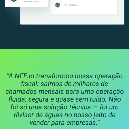
“A NFE.io transformou nossa operação
fiscal: saímos de milhares de
chamados mensais para uma operação
fluida, segura e quase sem ruído. Não
foi só uma solução técnica — foi um
divisor de águas no nosso jeito de
vender para empresas.”