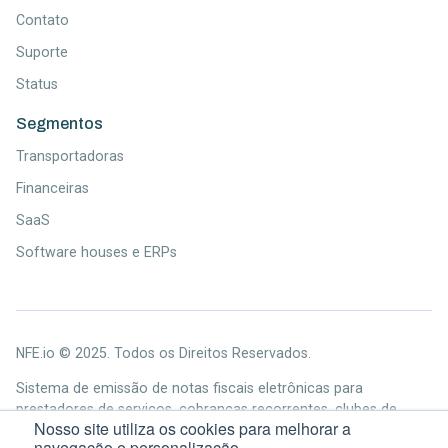
Contato
Suporte
Status
Segmentos
Transportadoras
Financeiras
SaaS
Software houses e ERPs
NFE.io © 2025. Todos os Direitos Reservados.
Sistema de emissão de notas fiscais eletrônicas para
prestadores de serviços, cobranças recorrentes, clubes de
Nosso site utiliza os cookies para melhorar a
assinaturas e outros tipos de empresas.
navegação e personalização.