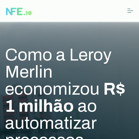
S
k
i
p
t
o
Testar NFE.io gratuitamente
c
o
n
Como a Leroy
t
Falar com especialista
e
n
Merlin
t
economizou
R$
1 milhão
ao
automatizar