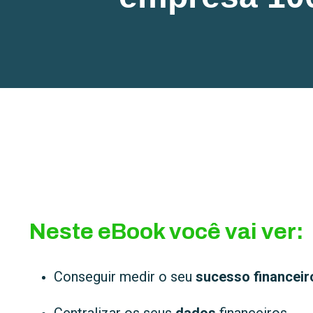
Neste eBook você vai ver:
Conseguir medir o seu
sucesso financeir
Centralizar os seus
dados
financeiros