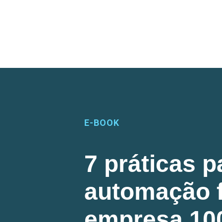
E-BOOK
7 práticas p
automação f
empresa 100